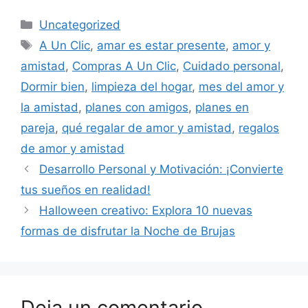
Categorías
Uncategorized
Etiquetas
A Un Clic
,
amar es estar presente
,
amor y
amistad
,
Compras A Un Clic
,
Cuidado personal
,
Dormir bien
,
limpieza del hogar
,
mes del amor y
la amistad
,
planes con amigos
,
planes en
pareja
,
qué regalar de amor y amistad
,
regalos
de amor y amistad
Desarrollo Personal y Motivación: ¡Convierte
tus sueños en realidad!
Halloween creativo: Explora 10 nuevas
formas de disfrutar la Noche de Brujas
Deja un comentario